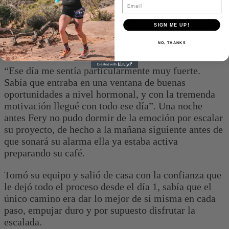
Email
El sonido de las cadenas
SIGN ME UP!
NO, THANKS
“Ese día me sentía particularmente muy fuerte.
Sabía que entraba en una ventana de buenas
oportunidades a nivel hormonal, y con la tremenda
motivación llegué con todo ese día”. Una noche
antes Fery no pudo dormir de la emoción por escalar
su proyecto, de hecho a la mañana siguiente antes de
que sonará su alarma ella ya estaba activa
preparando su café.
Tomó su equipo y salió de casa con la confianza que
le dejó todo el proceso desde el día 1, sabía que el
único camino era dar lo mejor de sí misma en cada
paso, empujar duro y por supuesto disfrutar la
escalada.