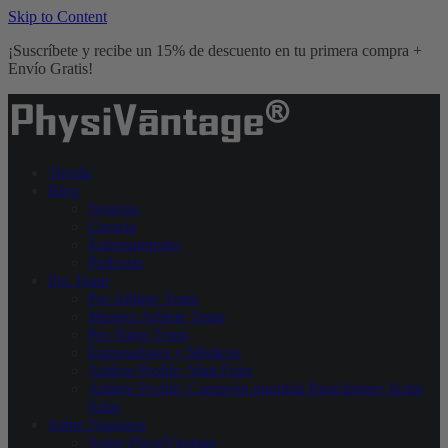
Skip to Content
¡Suscríbete y recibe un 15% de descuento en tu primera compra +
Envío Gratis!
Tienda
Blog
Noticias
Ciencia
Entrenamiento
Podcasts
Pro Team
Pro Athlete Team
Masters Athlete Team
Pro Ninja Team
Entrenadores y Médicos
Athlete Profile: Matt Fultz
Athlete Profile: Campeón mundial Paraclimber Justin
Salas
Sobre Nosotros
Sobre PhysiVāntage