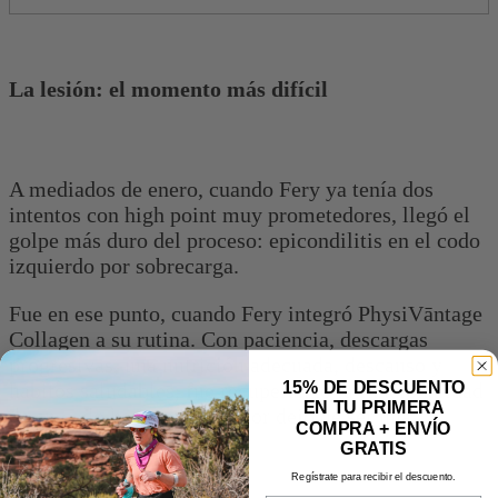
La lesión: el momento más difícil
A mediados de enero, cuando Fery ya tenía dos
intentos con high point muy prometedores, llegó el
golpe más duro del proceso: epicondilitis en el codo
izquierdo por sobrecarga.
Fue en ese punto, cuando Fery integró PhysiVāntage
Collagen a su rutina. Con paciencia, descargas
progresivas, una nutrición adecuada, descanso y
15% DE DESCUENTO
hábitos saludables, fue recuperando la funcionalidad
EN TU PRIMERA
de su codo hasta que el dolor dejó de ser una
COMPRA + ENVÍO
limitante.
GRATIS
Regístrate para recibir el descuento.