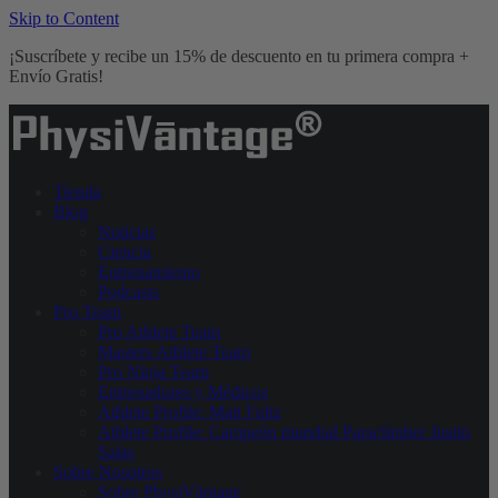
Skip to Content
¡Suscríbete y recibe un 15% de descuento en tu primera compra +
Envío Gratis!
Tienda
Blog
Noticias
Ciencia
Entrenamiento
Podcasts
Pro Team
Pro Athlete Team
Masters Athlete Team
Pro Ninja Team
Entrenadores y Médicos
Athlete Profile: Matt Fultz
Athlete Profile: Campeón mundial Paraclimber Justin
Salas
Sobre Nosotros
Sobre PhysiVāntage