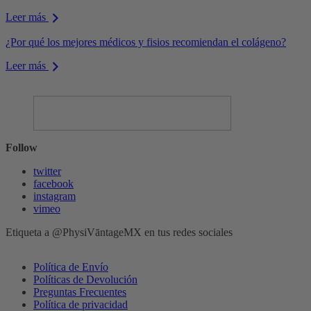
Leer más
¿Por qué los mejores médicos y fisios recomiendan el colágeno?
Leer más
Follow
twitter
facebook
instagram
vimeo
Etiqueta a @PhysiVāntageMX en tus redes sociales
Política de Envío
Políticas de Devolución
Preguntas Frecuentes
Política de privacidad