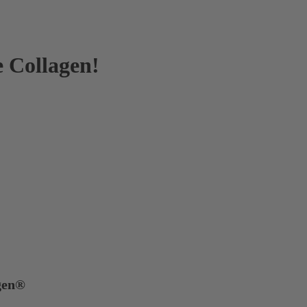
e Collagen!
gen®