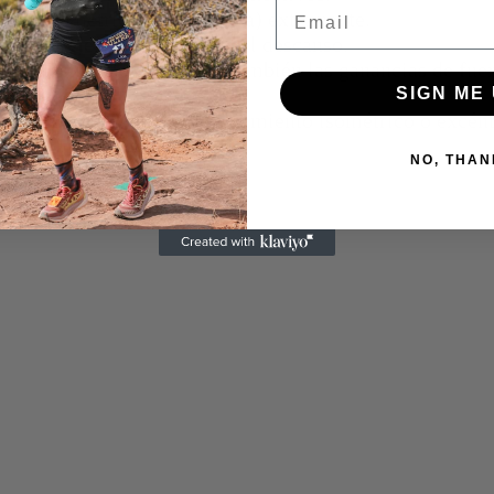
Email
nto pliométrico (de potencia) extenuante.
ante el ejercicio y durante el descanso.
n y elasticidad de la piel, también las ganancias de fu
SIGN ME 
uando se combina con entrenamiento isométrico o excént
NO, THAN