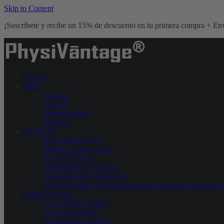
Skip to Content
¡Suscríbete y recibe un 15% de descuento en tu primera compra + Env
Tienda
Blog
Noticias
Ciencia
Entrenamiento
Podcasts
Pro Team
Pro Athlete Team
Masters Athlete Team
Pro Ninja Team
Entrenadores y Médicos
Athlete Profile: Matt Fultz
Athlete Profile: Campeón mundial Paraclimber Justin Sal
Sobre Nosotros
Sobre PhysiVāntage
Nuestro Fundador
Preguntas Frecuentes