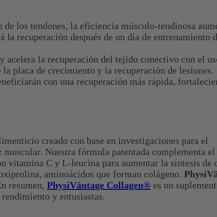
de los tendones, la eficiencia músculo-tendinosa aumen
rá la recuperación después de un día de entrenamiento 
y acelera la recuperación del tejido conectivo con el us
 la placa de crecimiento y la recuperación de lesiones.
beneficiarán con una recuperación más rápida, fortaleci
limenticio creado con base en investigaciones para el
riz muscular. Nuestra fórmula patentada complementa el
n vitamina C y L-leucina para aumentar la síntesis de 
droxiprolina, aminoácidos que forman colágeno.
PhysiV
 En resumen,
PhysiVāntage Collagen®
es un suplement
o rendimiento y entusiastas.