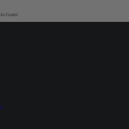
ío Gratis!
as