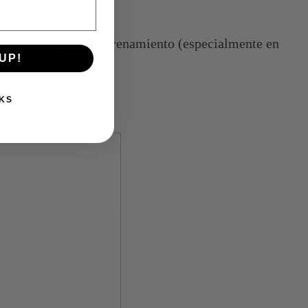
erza derivadas del entrenamiento (especialmente en
UP!
rico intenso.
KS