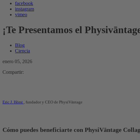
facebook
instagram
vimeo
¡Te Presentamos el Physivāntag
Blog
Ciencia
enero 05, 2026
Compartir:
Eric J. Hörst
, fundador y CEO de PhysiVāntage
Cómo puedes beneficiarte con PhysiVāntage Colla