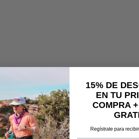
15% DE DE
EN TU PR
COMPRA +
GRAT
drolizado enriquecido con vitamina C se obtienen lo
Regístrate para recibi
l ejercicio en los tejidos conectivos.