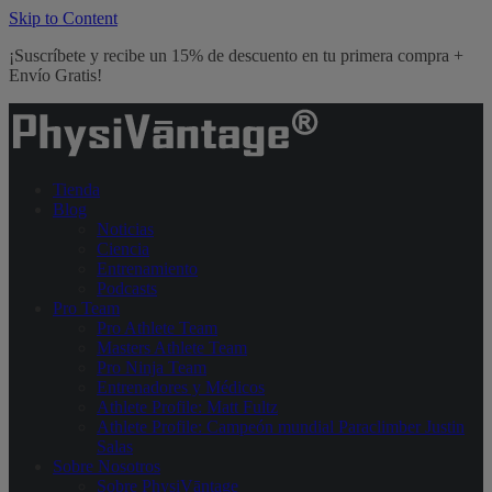
Skip to Content
¡Suscríbete y recibe un 15% de descuento en tu primera compra +
Envío Gratis!
Tienda
Blog
Noticias
Ciencia
Entrenamiento
Podcasts
Pro Team
Pro Athlete Team
Masters Athlete Team
Pro Ninja Team
Entrenadores y Médicos
Athlete Profile: Matt Fultz
Athlete Profile: Campeón mundial Paraclimber Justin
Salas
Sobre Nosotros
Sobre PhysiVāntage