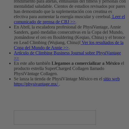
rendimiento para atletas, entusiastas del fitness y personas con
mentalidad saludable. Cientos de estudios revisados por pares
han demostrado que la suplementación con creatina es
efectiva para aumentar la energía muscular y cerebral.
Leer el
comunicado de prensa de CBJ >>
.
En Abril, la escaladora profesional de PhysiVantage, Annie
Sanders, ganó medallas consecutivas en la Copa del Mundo,
¡tomándose el oro en Bouldering (Keqiao, China) y el bronce
en Lead Climbing (Wujiang, China)!
Ver los resultados de la
Copa del Mundo de Annie >>
.
Artículo de Climbing Business Journal sobre PhysiVantage
>>
En este año también
Llegamos a comercializar a México
el
producto estrella SuperCharged Collagen llamado
PhysiVāntage Collagen.
Se lanza la tienda de PhysiVāntage México en el
sitio web
https://physivantage.mx/
.