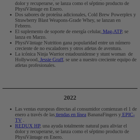
dolor y recuperarse, se lanza como el séptimo producto de
PhysiVāntage en Enero.
Dos sabores de proteína adicionales, Cold Brew Powerplex y
Strawberry Blast Weapons-Grade Whey, se lanzan en
Febrero.
El suplemento de soporte de energía celular,
Mag-ATP
, se
lanza en Marzo.
PhysiVāntage Nutrition gana popularidad entre un número
creciente de no escaladores y otros atletas de aventura.
La icónica Ninja Warrior estadounidense y stunt woman de
Hollywood,
Jessie Graff
, se une a nuestro creciente equipo de
atletas profesionales.
2022
Las ventas europeas directas al consumidor comienzan el 1 de
enero a través de las
tiendas en línea
BananaFingers y
EPIC-
TV
.
REDUX HP
, una ayuda totalmente natural para aliviar el
dolor y recuperarse, se lanza como el séptimo producto de
PhysiVāntage en Enero.