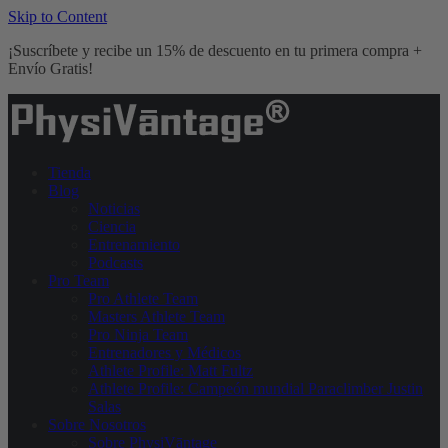
Skip to Content
¡Suscríbete y recibe un 15% de descuento en tu primera compra +
Envío Gratis!
Tienda
Blog
Noticias
Ciencia
Entrenamiento
Podcasts
Pro Team
Pro Athlete Team
Masters Athlete Team
Pro Ninja Team
Entrenadores y Médicos
Athlete Profile: Matt Fultz
Athlete Profile: Campeón mundial Paraclimber Justin
Salas
Sobre Nosotros
Sobre PhysiVāntage