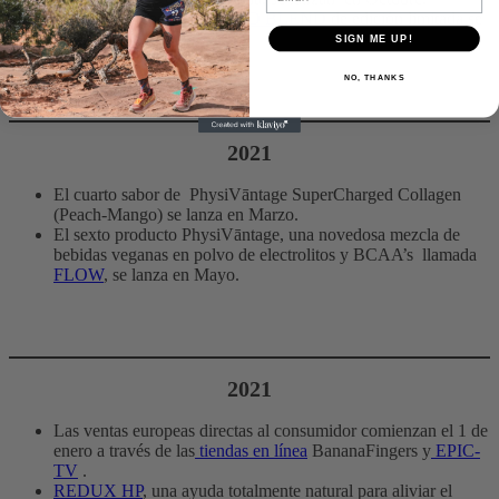
El café tostado oscuro
SEND BLEND
de edición limitada se
introdujo en Noviembre.
SIGN ME UP!
NO, THANKS
2021
El cuarto sabor de PhysiVāntage SuperCharged Collagen
(Peach-Mango) se lanza en Marzo.
El sexto producto PhysiVāntage, una novedosa mezcla de
bebidas veganas en polvo de electrolitos y BCAA’s llamada
FLOW
, se lanza en Mayo.
2021
Las ventas europeas directas al consumidor comienzan el 1 de
enero a través de las
tiendas en línea
BananaFingers y
EPIC-
TV
.
REDUX HP
, una ayuda totalmente natural para aliviar el