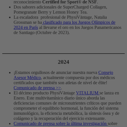
reconocimiento
Certified for Sport
®
de NSF
.
Dos sabores adicionales de SuperCharged Collagen,
Pomegranate Berry y Lemon Honey Tea.
La escaladora profesional de PhysiVāntage, Natalia
Grossman se ha
clasificado para los Juegos Olímpicos de
2024 en París
al llevarse el oro en los Juegos Panamericanos
de Santiago (Octubre de 2023).
2024
¡Estamos orgullosos de anunciar nuestra nueva
Consejo
Asesor Médico
, actualmente compuesta por dos médicos
certificados que también son atletas de nivel de élite!
Comunicado de prensa >>
.
El décimo producto PhysiVāntage
VITALIUM
se lanza en
Enero. Este multivitamínico diario único aborda las
deficiencias comunes de micronutrientes críticos que pueden
comprometer el equilibrio hormonal, la función del sistema
inmunológico, la eficiencia metabólica, la síntesis ósea y de
colágeno y la recuperación del ejercicio extenuante.
Comunicado de prensa sobre la última investigación
sobre