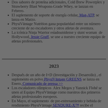
Dos sabores de proteína adicionales, Cold Brew Powerplex y
Strawberry Blast Weapons-Grade Whey, se lanzan en
Febrero.
El suplemento de soporte de energía celular,
Mag-ATP
, se
lanza en Marzo.
PhysiVāntage Nutrition gana popularidad entre un número
creciente de no escaladores y otros atletas de aventura.
La icónica Ninja Warrior estadounidense y stunt woman de
Hollywood,
Jessie Graff
, se une a nuestro creciente equipo de
atletas profesionales.
2023
Después de un año de I+D (Investigación y Desarrollo) , el
suplemento en polvo
PhysiVāntage GREENS
se lanza en
Enero.
Comunicado de prensa >>
Los escaladores olímpicos Alex Megos y Yannick Flohé se
unen al Equipo PhysiVāntage como nuestros dos primeros
atletas profesionales europeos.
En Mayo, el suplemento de pre-entrenamiento y bebida de
rendimiento PhysiVāntage
SENDURE-X™
recibe el