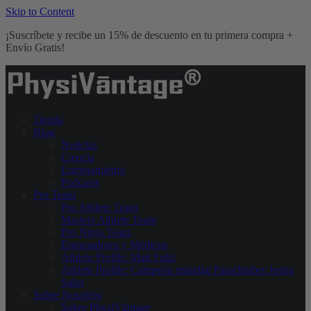
Skip to Content
¡Suscríbete y recibe un 15% de descuento en tu primera compra +
Envío Gratis!
Tienda
Blog
Noticias
Ciencia
Entrenamiento
Podcasts
Pro Team
Pro Athlete Team
Masters Athlete Team
Pro Ninja Team
Entrenadores y Médicos
Athlete Profile: Matt Fultz
Athlete Profile: Campeón mundial Paraclimber Justin
Salas
Sobre Nosotros
Sobre PhysiVāntage