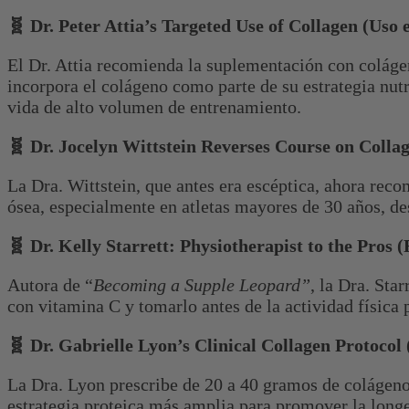
🧬 Dr. Peter Attia’s Targeted Use of Collagen (Uso e
El Dr. Attia recomienda la suplementación con colágeno
incorpora el colágeno como parte de su estrategia nutr
vida de alto volumen de entrenamiento.
🧬 Dr. Jocelyn Wittstein Reverses Course on Collag
La Dra. Wittstein, que antes era escéptica, ahora reco
ósea, especialmente en atletas mayores de 30 años, des
🧬 Dr. Kelly Starrett: Physiotherapist to the Pros 
Autora de “
Becoming a Supple Leopard”
, la Dra. Sta
con vitamina C y tomarlo antes de la actividad física p
🧬 Dr. Gabrielle Lyon’s Clinical Collagen Protocol 
La Dra. Lyon prescribe de 20 a 40 gramos de colágeno a
estrategia proteica más amplia para promover la long