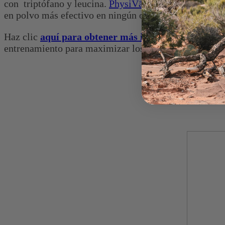
con triptófano y leucina.
PhysiVāntage Collagen®
es 
en polvo más efectivo en ningún otro lugar!
Haz clic
aquí para obtener más información
acerca 
entrenamiento para maximizar los resultados.
Disfruta de