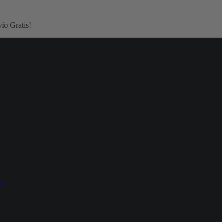
ío Gratis!
as