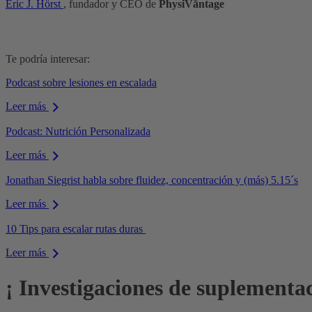
Eric J. Hörst
, fundador y CEO de
PhysiVāntage
Te podría interesar:
Podcast sobre lesiones en escalada
Leer más
Podcast: Nutrición Personalizada
Leer más
Jonathan Siegrist habla sobre fluidez, concentración y (más) 5.15´s
Leer más
10 Tips para escalar rutas duras
Leer más
¡ Investigaciones de suplementa