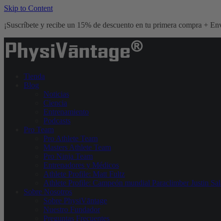
Skip to Content
¡Suscríbete y recibe un 15% de descuento en tu primera compra + Env
Tienda
Blog
Noticias
Ciencia
Entrenamiento
Podcasts
Pro Team
Pro Athlete Team
Masters Athlete Team
Pro Ninja Team
Entrenadores y Médicos
Athlete Profile: Matt Fultz
Athlete Profile: Campeón mundial Paraclimber Justin Sal
Sobre Nosotros
Sobre PhysiVāntage
Nuestro Fundador
Preguntas Frecuentes