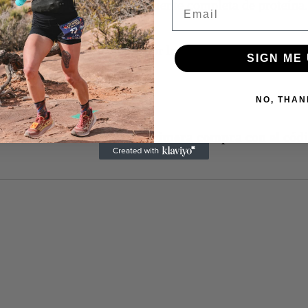
altamente bioactivo y una fuente completa de proteína
Email
del protocolo respaldado por la investigación para co
SIGN ME 
NO, THAN
l 15%
de descuento en tu primera compra con el cód