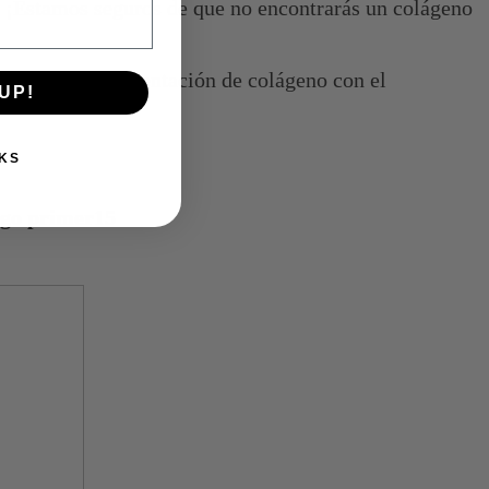
. ¡Estamos seguros de que no encontrarás un colágeno
mbinar la suplementación de colágeno con el
UP!
KS
igo primer15