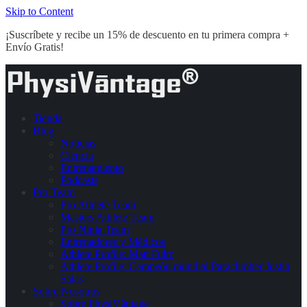
Skip to Content
¡Suscríbete y recibe un 15% de descuento en tu primera compra +
Envío Gratis!
Tienda
Blog
Noticias
Ciencia
Entrenamiento
Podcasts
Pro Team
Pro Athlete Team
Masters Athlete Team
Pro Ninja Team
Entrenadores y Médicos
Athlete Profile: Matt Fultz
Athlete Profile: Campeón mundial Paraclimber Justin
Salas
Sobre Nosotros
Sobre PhysiVāntage