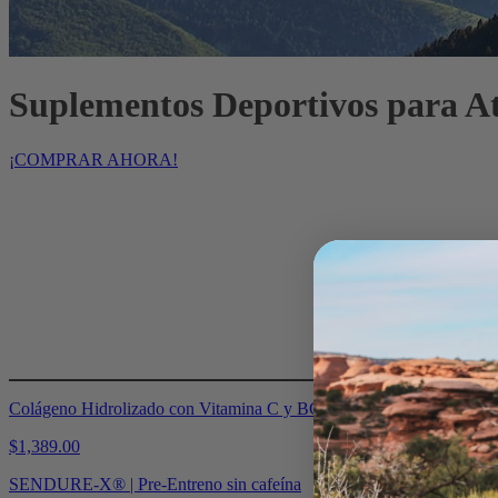
Suplementos Deportivos para At
¡COMPRAR AHORA!
¡D
Colágeno Hidrolizado con Vitamina C y BCAAs – PhysiVantage
$
1,389.00
SENDURE-X® | Pre-Entreno sin cafeína