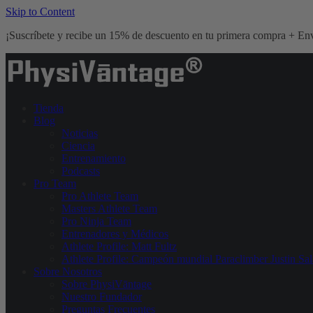
Skip to Content
¡Suscríbete y recibe un 15% de descuento en tu primera compra + Env
Tienda
Blog
Noticias
Ciencia
Entrenamiento
Podcasts
Pro Team
Pro Athlete Team
Masters Athlete Team
Pro Ninja Team
Entrenadores y Médicos
Athlete Profile: Matt Fultz
Athlete Profile: Campeón mundial Paraclimber Justin Sal
Sobre Nosotros
Sobre PhysiVāntage
Nuestro Fundador
Preguntas Frecuentes