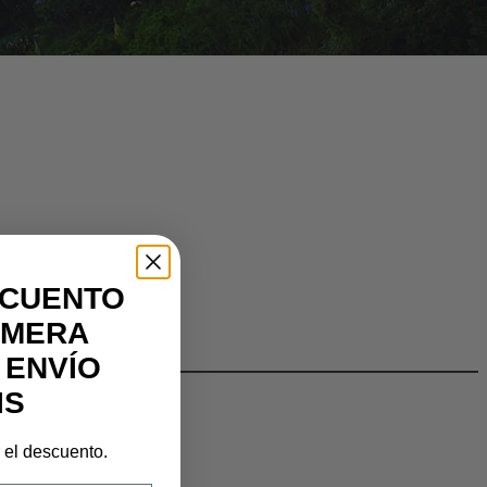
SCUENTO
IMERA
DO!
 ENVÍO
IS
r el descuento.