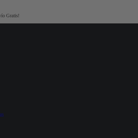
ío Gratis!
as