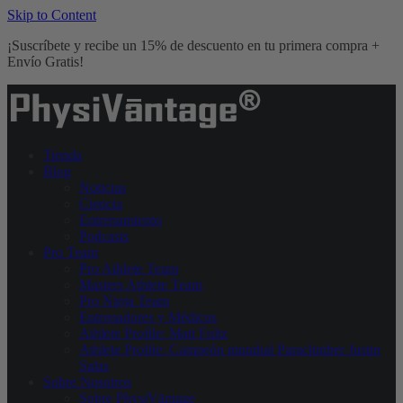
Skip to Content
¡Suscríbete y recibe un 15% de descuento en tu primera compra +
Envío Gratis!
Tienda
Blog
Noticias
Ciencia
Entrenamiento
Podcasts
Pro Team
Pro Athlete Team
Masters Athlete Team
Pro Ninja Team
Entrenadores y Médicos
Athlete Profile: Matt Fultz
Athlete Profile: Campeón mundial Paraclimber Justin
Salas
Sobre Nosotros
Sobre PhysiVāntage