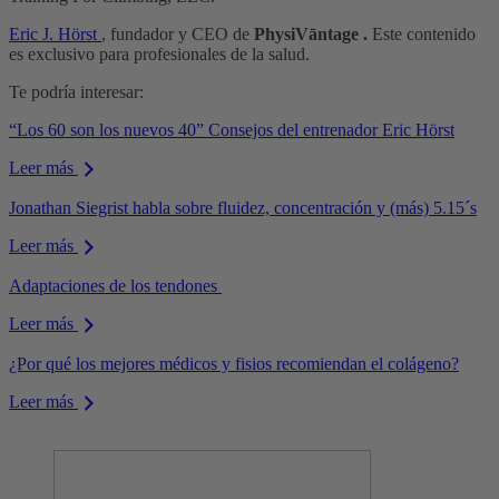
Eric J. Hörst
, fundador y CEO de
PhysiVāntage .
Este contenido
es exclusivo para profesionales de la salud.
Te podría interesar:
“Los 60 son los nuevos 40” Consejos del entrenador Eric Hörst
Leer más
Jonathan Siegrist habla sobre fluidez, concentración y (más) 5.15´s
Leer más
Adaptaciones de los tendones
Leer más
¿Por qué los mejores médicos y fisios recomiendan el colágeno?
Leer más