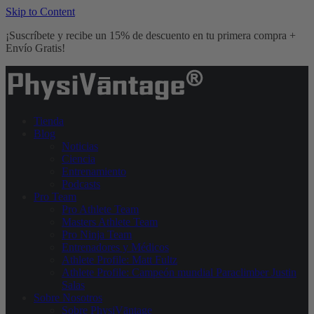
Skip to Content
¡Suscríbete y recibe un 15% de descuento en tu primera compra +
Envío Gratis!
Tienda
Blog
Noticias
Ciencia
Entrenamiento
Podcasts
Pro Team
Pro Athlete Team
Masters Athlete Team
Pro Ninja Team
Entrenadores y Médicos
Athlete Profile: Matt Fultz
Athlete Profile: Campeón mundial Paraclimber Justin
Salas
Sobre Nosotros
Sobre PhysiVāntage