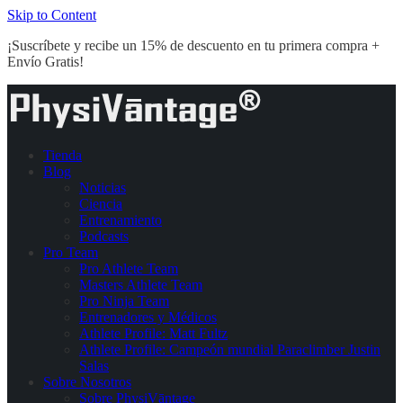
Skip to Content
¡Suscríbete y recibe un 15% de descuento en tu primera compra +
Envío Gratis!
Tienda
Blog
Noticias
Ciencia
Entrenamiento
Podcasts
Pro Team
Pro Athlete Team
Masters Athlete Team
Pro Ninja Team
Entrenadores y Médicos
Athlete Profile: Matt Fultz
Athlete Profile: Campeón mundial Paraclimber Justin
Salas
Sobre Nosotros
Sobre PhysiVāntage