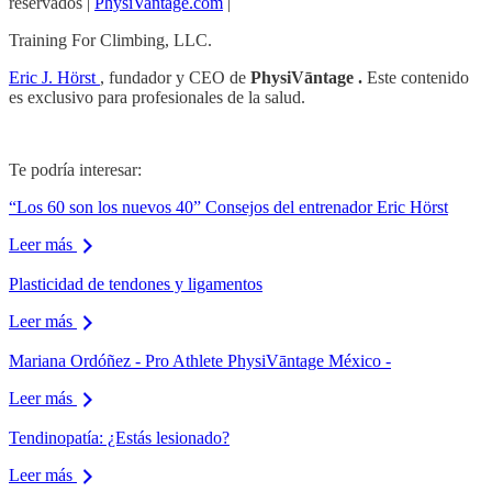
reservados |
PhysiVantage.com
|
Training For Climbing, LLC.
Eric J. Hörst
, fundador y CEO de
PhysiVāntage .
Este contenido
es exclusivo para profesionales de la salud.
Te podría interesar:
“Los 60 son los nuevos 40” Consejos del entrenador Eric Hörst
Leer más
Plasticidad de tendones y ligamentos
Leer más
Mariana Ordóñez - Pro Athlete PhysiVāntage México -
Leer más
Tendinopatía: ¿Estás lesionado?
Leer más