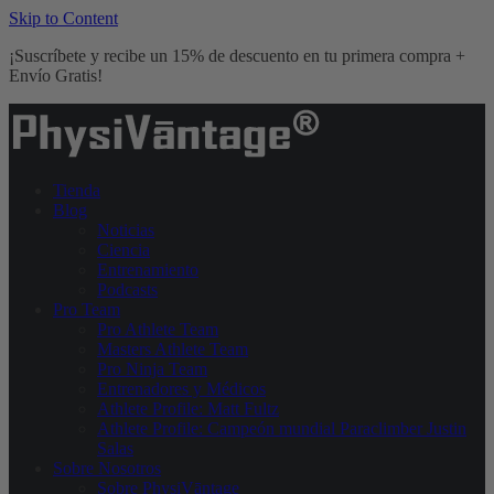
Skip to Content
¡Suscríbete y recibe un 15% de descuento en tu primera compra +
Envío Gratis!
Tienda
Blog
Noticias
Ciencia
Entrenamiento
Podcasts
Pro Team
Pro Athlete Team
Masters Athlete Team
Pro Ninja Team
Entrenadores y Médicos
Athlete Profile: Matt Fultz
Athlete Profile: Campeón mundial Paraclimber Justin
Salas
Sobre Nosotros
Sobre PhysiVāntage