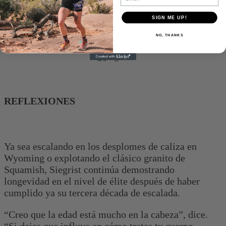
intentando ponerse al día.
SIGN ME UP!
NO, THANKS
REFLEXIONES
Ya sea escalando en los desplomes de caliza en
Wyoming o explotando el clásico granito de
Squamish, Siegrist continúa demostrando
longevidad en el nivel de élite después de haber
cumplido ya su tercera década de escalada.
“Creo que la edad está mucho en la cabeza”, dice.
“Si dejas que influya en cómo tratas tu cuerpo,