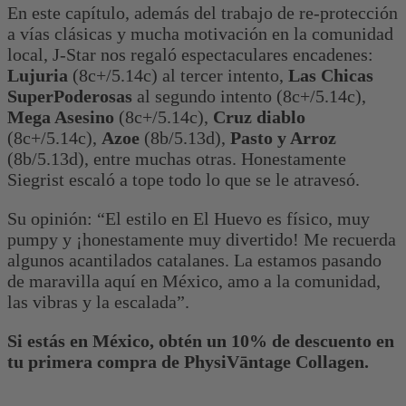
En este capítulo, además del trabajo de re-protección
a vías clásicas y mucha motivación en la comunidad
local, J-Star nos regaló espectaculares encadenes:
Lujuria
(8c+/5.14c) al tercer intento,
Las Chicas
SuperPoderosas
al segundo intento (8c+/5.14c),
Mega Asesino
(8c+/5.14c),
Cruz diablo
(8c+/5.14c),
Azoe
(8b/5.13d),
Pasto y Arroz
(8b/5.13d), entre muchas otras. Honestamente
Siegrist escaló a tope todo lo que se le atravesó.
Su opinión: “El estilo en El Huevo es físico, muy
pumpy y ¡honestamente muy divertido! Me recuerda
algunos acantilados catalanes. La estamos pasando
de maravilla aquí en México, amo a la comunidad,
las vibras y la escalada”.
Si estás en México, obtén un 10% de descuento en
tu primera compra de PhysiVāntage Collagen.