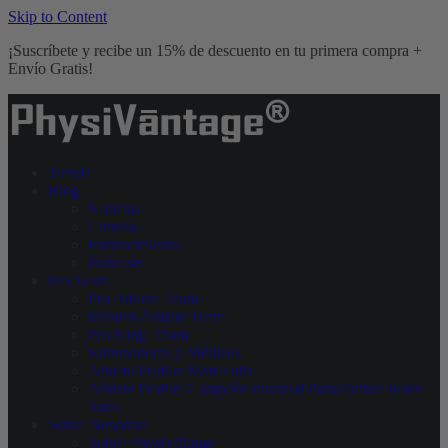
Skip to Content
¡Suscríbete y recibe un 15% de descuento en tu primera compra +
Envío Gratis!
Tienda
Blog
Noticias
Ciencia
Entrenamiento
Podcasts
Pro Team
Pro Athlete Team
Masters Athlete Team
Pro Ninja Team
Entrenadores y Médicos
Athlete Profile: Matt Fultz
Athlete Profile: Campeón mundial Paraclimber Justin
Salas
Sobre Nosotros
Sobre PhysiVāntage