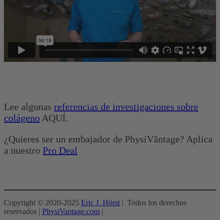
Lee algunas
referencias de investigaciones sobre
colágeno
AQUÍ.
¿Quieres ser un embajador de PhysiVāntage? Aplica
a nuestro
Pro Deal
Copyright © 2020-2025
Eric J. Hörst
| Todos los derechos
reservados |
PhysiVantage.com
|