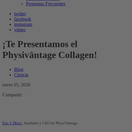
Preguntas Frecuentes
twitter
facebook
instagram
vimeo
¡Te Presentamos el
Physivāntage Collagen!
Blog
Ciencia
enero 05, 2026
Compartir:
Eric J. Hörst
, fundador y CEO de PhysiVāntage