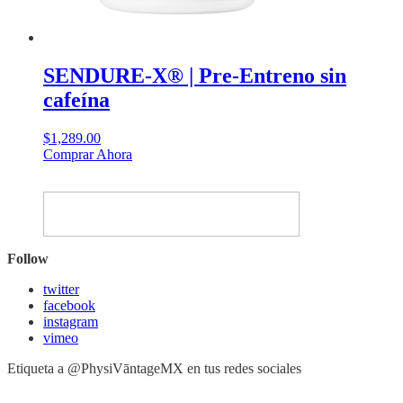
SENDURE-X® | Pre-Entreno sin
cafeína
$
1,289.00
Este
Comprar Ahora
producto
tiene
múltiples
variantes.
Las
opciones
Follow
se
pueden
twitter
elegir
facebook
en
instagram
la
vimeo
página
de
Etiqueta a @PhysiVāntageMX en tus redes sociales
producto