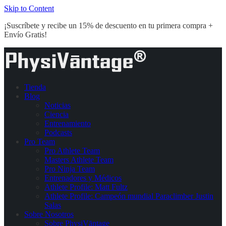
Skip to Content
¡Suscríbete y recibe un 15% de descuento en tu primera compra +
Envío Gratis!
Tienda
Blog
Noticias
Ciencia
Entrenamiento
Podcasts
Pro Team
Pro Athlete Team
Masters Athlete Team
Pro Ninja Team
Entrenadores y Médicos
Athlete Profile: Matt Fultz
Athlete Profile: Campeón mundial Paraclimber Justin
Salas
Sobre Nosotros
Sobre PhysiVāntage