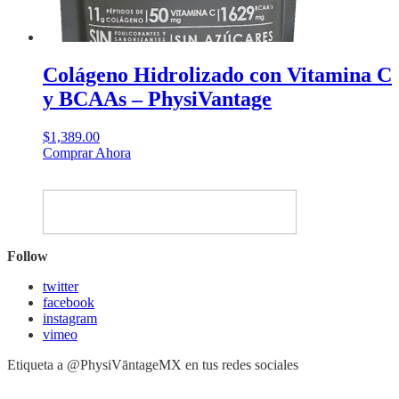
Colágeno Hidrolizado con Vitamina C
y BCAAs – PhysiVantage
$
1,389.00
Este
Comprar Ahora
producto
tiene
múltiples
variantes.
Las
opciones
Follow
se
pueden
twitter
elegir
facebook
en
instagram
la
vimeo
página
de
Etiqueta a @PhysiVāntageMX en tus redes sociales
producto