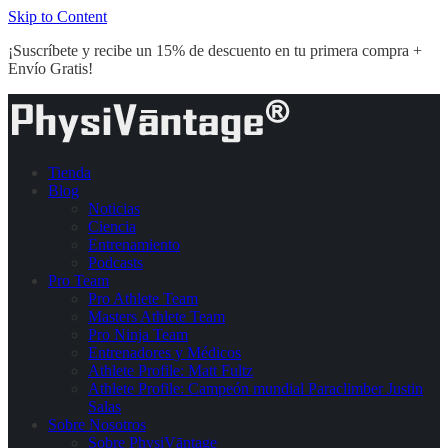
Skip to Content
¡Suscríbete y recibe un 15% de descuento en tu primera compra +
Envío Gratis!
Tienda
Blog
Noticias
Ciencia
Entrenamiento
Podcasts
Pro Team
Pro Athlete Team
Masters Athlete Team
Pro Ninja Team
Entrenadores y Médicos
Athlete Profile: Matt Fultz
Athlete Profile: Campeón mundial Paraclimber Justin
Salas
Sobre Nosotros
Sobre PhysiVāntage