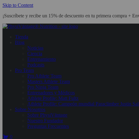
Skip to Content
¡Suscríbete y recibe un 15% de descuento en tu primera compra + Env
Tienda
Blog
Noticias
Ciencia
Entrenamiento
Podcasts
Pro Team
Pro Athlete Team
Masters Athlete Team
Pro Ninja Team
Entrenadores y Médicos
Athlete Profile: Matt Fultz
Athlete Profile: Campeón mundial Paraclimber Justin Sal
Sobre Nosotros
Sobre PhysiVāntage
Nuestro Fundador
Preguntas Frecuentes
0