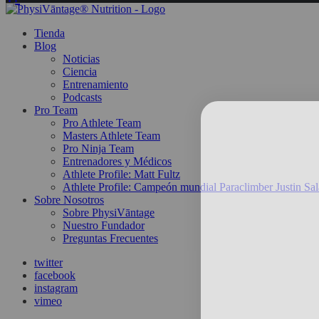
Tienda
Blog
Noticias
Ciencia
Entrenamiento
Podcasts
Pro Team
Pro Athlete Team
Masters Athlete Team
Pro Ninja Team
Entrenadores y Médicos
Athlete Profile: Matt Fultz
Athlete Profile: Campeón mundial Paraclimber Justin Sal
Sobre Nosotros
Sobre PhysiVāntage
Nuestro Fundador
Preguntas Frecuentes
twitter
facebook
instagram
vimeo