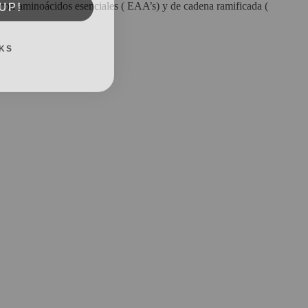
do con aminoácidos esenciales ( EAA’s) y de cadena ramificada (
KS