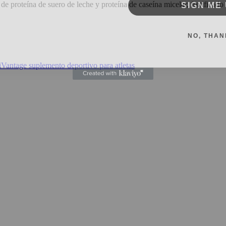
 de proteína de suero de leche y proteína de caseína micelar, fortifica
NO, THAN