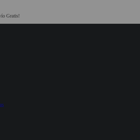
ío Gratis!
as