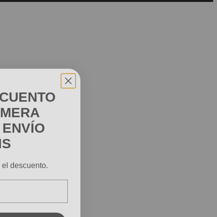
SCUENTO
IMERA
 ENVÍO
IS
r el descuento.
UP!