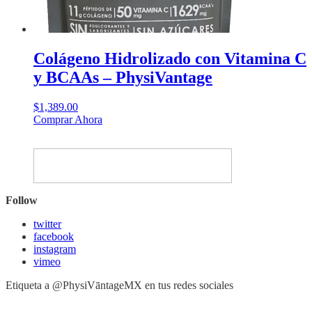
Colágeno Hidrolizado con Vitamina C
y BCAAs – PhysiVantage
$
1,389.00
Este
Comprar Ahora
producto
tiene
múltiples
variantes.
Las
opciones
Follow
se
pueden
twitter
elegir
facebook
en
instagram
la
vimeo
página
de
Etiqueta a @PhysiVāntageMX en tus redes sociales
producto