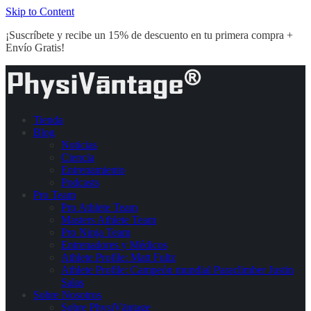
Skip to Content
¡Suscríbete y recibe un 15% de descuento en tu primera compra +
Envío Gratis!
Tienda
Blog
Noticias
Ciencia
Entrenamiento
Podcasts
Pro Team
Pro Athlete Team
Masters Athlete Team
Pro Ninja Team
Entrenadores y Médicos
Athlete Profile: Matt Fultz
Athlete Profile: Campeón mundial Paraclimber Justin
Salas
Sobre Nosotros
Sobre PhysiVāntage