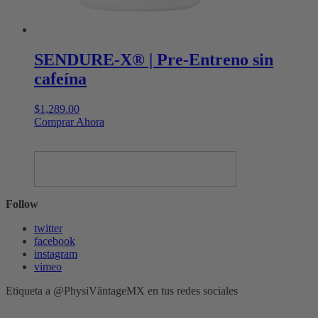
SENDURE-X® | Pre-Entreno sin
cafeína
$
1,289.00
Este
Comprar Ahora
producto
tiene
múltiples
variantes.
Las
opciones
Follow
se
pueden
twitter
elegir
facebook
en
instagram
la
vimeo
página
de
Etiqueta a @PhysiVāntageMX en tus redes sociales
producto