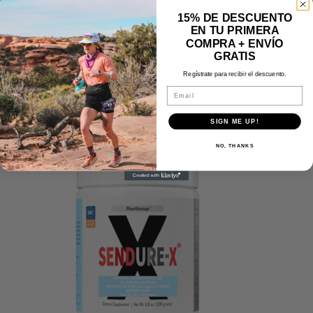
Preguntas Frecuentes
15% DE DESCUENTO
EN TU PRIMERA
twitter
COMPRA + ENVÍO
facebook
GRATIS
instagram
vimeo
Regístrate para recibir el descuento.
Email
Mostrando el único resultado
SIGN ME UP!
NO, THANKS