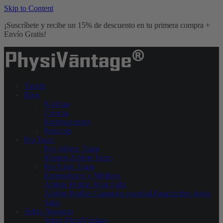
Skip to Content
¡Suscríbete y recibe un 15% de descuento en tu primera compra +
Envío Gratis!
Tienda
Blog
Noticias
Ciencia
Entrenamiento
Podcasts
Pro Team
Pro Athlete Team
Masters Athlete Team
Pro Ninja Team
Entrenadores y Médicos
Athlete Profile: Matt Fultz
Athlete Profile: Campeón mundial Paraclimber Justin
Salas
Sobre Nosotros
Sobre PhysiVāntage