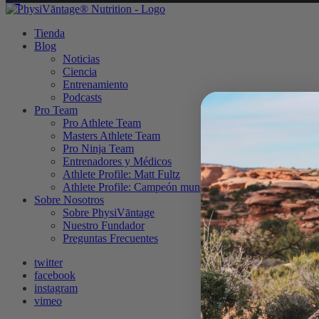
Tienda
Blog
Noticias
Ciencia
Entrenamiento
Podcasts
Pro Team
Pro Athlete Team
Masters Athlete Team
Pro Ninja Team
Entrenadores y Médicos
Athlete Profile: Matt Fultz
Athlete Profile: Campeón mundial Paraclimber Justin Sal
Sobre Nosotros
Sobre PhysiVāntage
Nuestro Fundador
Preguntas Frecuentes
twitter
facebook
instagram
vimeo