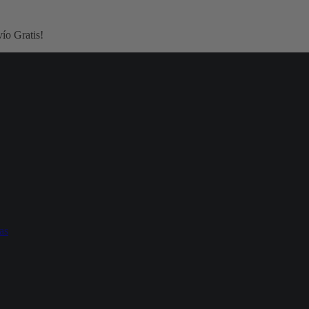
ío Gratis!
as