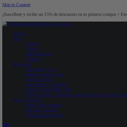
Skip to Content
¡Suscríbete y recibe un 15% de descuento en tu primera compra + Env
Tienda
Blog
Noticias
Ciencia
Entrenamiento
Podcasts
Pro Team
Pro Athlete Team
Masters Athlete Team
Pro Ninja Team
Entrenadores y Médicos
Athlete Profile: Matt Fultz
Athlete Profile: Campeón mundial Paraclimber Justin Sal
Sobre Nosotros
Sobre PhysiVāntage
Nuestro Fundador
Preguntas Frecuentes
0