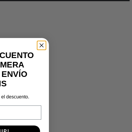
SCUENTO
IMERA
 ENVÍO
IS
r el descuento.
UP!