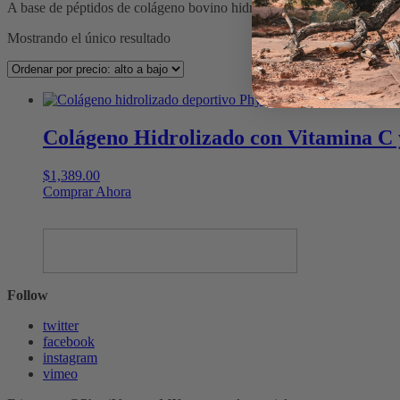
A base de péptidos de colágeno bovino hidrolizado, con 50mg de Vi
Mostrando el único resultado
Colágeno Hidrolizado con Vitamina C
$
1,389.00
Este
Comprar Ahora
producto
tiene
múltiples
variantes.
Las
opciones
Follow
se
pueden
twitter
elegir
facebook
en
instagram
la
vimeo
página
de