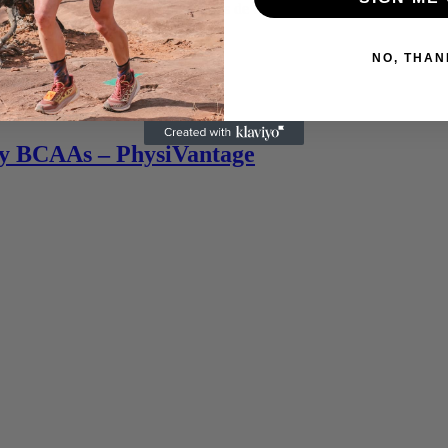
tamina C y 1,629 mg de Aminoácidos de cadena ramificada BCAA’s 2:1:
NO, THAN
 y BCAAs – PhysiVantage