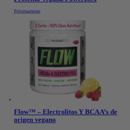
Próximamente
Este
producto
tiene
múltiples
variantes.
Las
opciones
se
pueden
elegir
en
la
página
de
producto
Flow™ – Electrolitos Y BCAA’s de
origen vegano