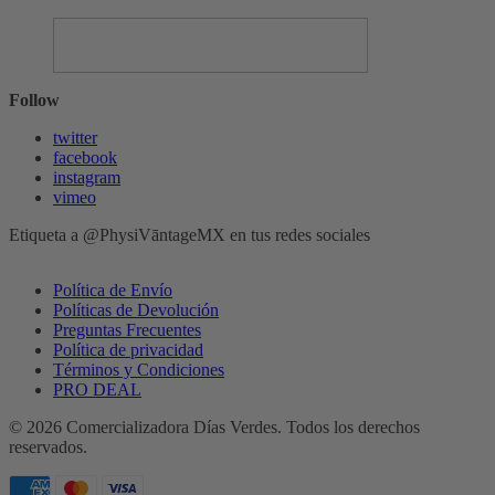
producto
tiene
múltiples
variantes.
Las
Follow
opciones
se
twitter
pueden
facebook
elegir
instagram
en
vimeo
la
página
Etiqueta a @PhysiVāntageMX en tus redes sociales
de
producto
Política de Envío
Políticas de Devolución
Preguntas Frecuentes
Política de privacidad
Términos y Condiciones
PRO DEAL
© 2026 Comercializadora Días Verdes. Todos los derechos
reservados.