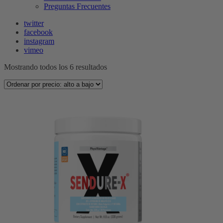
Preguntas Frecuentes
twitter
facebook
instagram
vimeo
Sorted
Mostrando todos los 6 resultados
by
price:
high
to
low