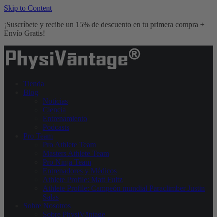
Skip to Content
¡Suscríbete y recibe un 15% de descuento en tu primera compra +
Envío Gratis!
Tienda
Blog
Noticias
Ciencia
Entrenamiento
Podcasts
Pro Team
Pro Athlete Team
Masters Athlete Team
Pro Ninja Team
Entrenadores y Médicos
Athlete Profile: Matt Fultz
Athlete Profile: Campeón mundial Paraclimber Justin
Salas
Sobre Nosotros
Sobre PhysiVāntage